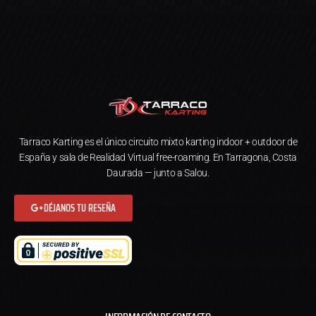
Tarraco Karting es el único circuito mixto karting indoor + outdoor de
España y sala de Realidad Virtual free-roaming. En Tarragona, Costa
Daurada — junto a Salou.
DÉJANOS TU RESEÑA