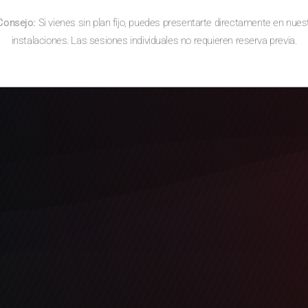
Consejo:
Si vienes sin plan fijo, puedes presentarte directamente en nues
instalaciones. Las sesiones individuales no requieren reserva previa.