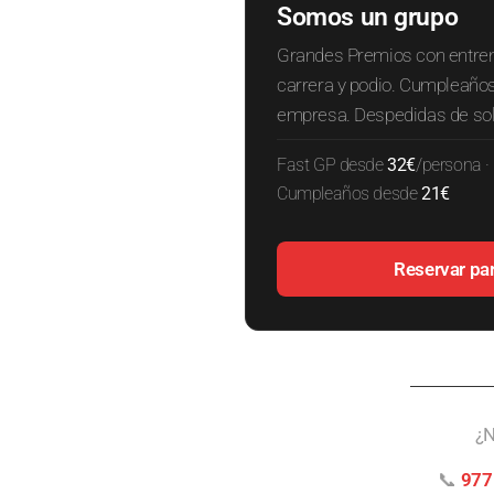
Somos un grupo
Grandes Premios con entrena
carrera y podio. Cumpleaños 
empresa. Despedidas de sol
Fast GP desde
32€
/persona ·
Cumpleaños desde
21€
Reservar pa
¿N
📞
977