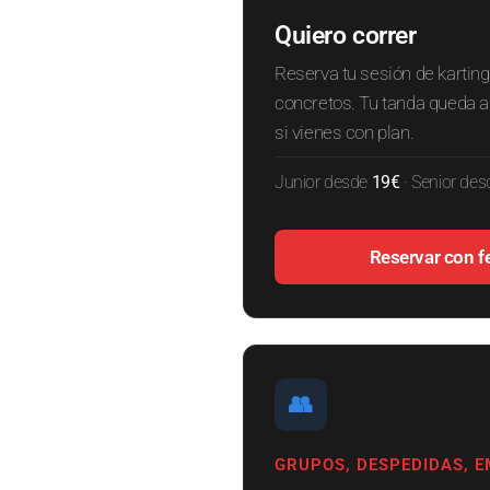
Quiero correr
Reserva tu sesión de karting
concretos. Tu tanda queda a
si vienes con plan.
Junior desde
19€
· Senior de
Reservar con f
👥
GRUPOS, DESPEDIDAS, 