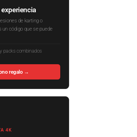
 experiencia
siones de karting o
 un código que se puede
 y packs combinados
ono regalo →
VA 4K