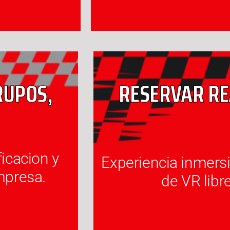
RUPOS,
RESERVAR RE
R
icacion y
Experiencia inmersi
RESERVAR RE
mpresa.
RUPOS,
de VR libr