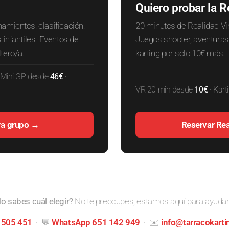
Quiero probar la R
mientos, clasificación,
20 minutos de Realidad Vir
infantiles. Eventos de
Juegos shooter, aventuras
tero/a.
karting por solo 10€ más.
 Mini GP desde
46€
·
VR 20 min desde
10€
· Kar
ra grupo →
Reservar Rea
o sabes cuál elegir?
No te preocupes, estamos aquí para ayudar
 505 451
· 💬
WhatsApp 651 142 949
· ✉️
info@tarracokart