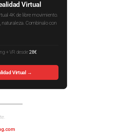
ealidad Virtual
tual 4K de libre movimiento.
, naturaleza. Combínalo con
ting + VR desde
28€
lidad Virtual →
te.
ing.com