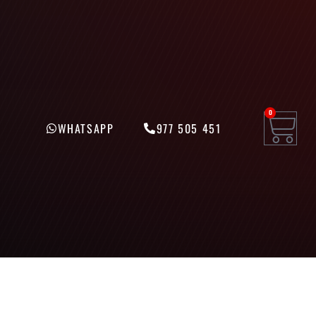
0
WHATSAPP
977 505 451