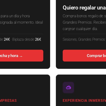
Quiero regalar una
 para un día y hora
Compra bonos regalo de se
signada al momento. Ideal
Grandes Premios. Recibes
canjear cualquier día.
sde
24€
· Biplaza desde
26€
Sesiones, Grandes Premios
echa y hora →
Comprar b
🥽
EMPRESAS
EXPERIENCIA INMERSI