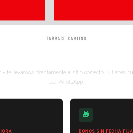
TARRACO KARTING
¿Qué quieres hacer?
n y te llevamos directamente al sitio correcto. Si tienes d
por WhatsApp.
🎁
 HORA
BONOS SIN FECHA FIJA