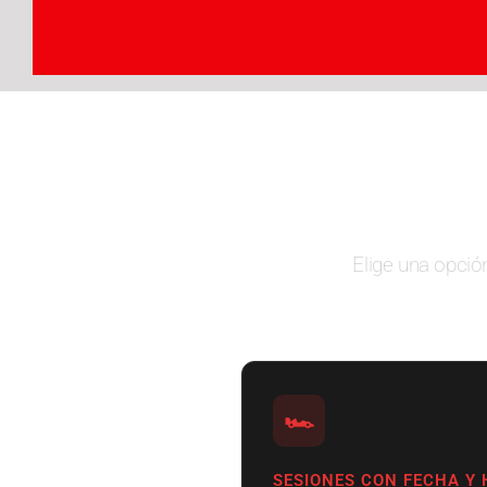
Elige una opció
🏎
SESIONES CON FECHA Y